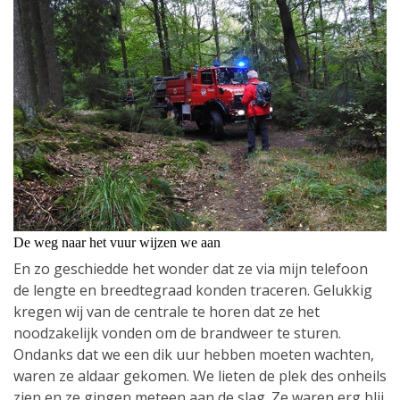
De weg naar het vuur wijzen we aan
En zo geschiedde het wonder dat ze via mijn telefoon
de lengte en breedtegraad konden traceren. Gelukkig
kregen wij van de centrale te horen dat ze het
noodzakelijk vonden om de brandweer te sturen.
Ondanks dat we een dik uur hebben moeten wachten,
waren ze aldaar gekomen. We lieten de plek des onheils
zien en ze gingen meteen aan de slag. Ze waren erg blij