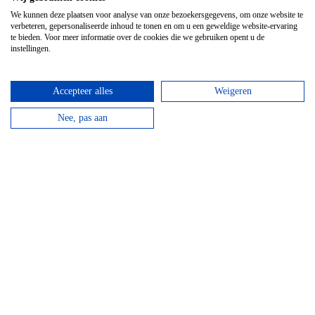
We kunnen deze plaatsen voor analyse van onze bezoekersgegevens, om onze website te
verbeteren, gepersonaliseerde inhoud te tonen en om u een geweldige website-ervaring
te bieden. Voor meer informatie over de cookies die we gebruiken opent u de
instellingen.
Accepteer alles
Weigeren
Nee, pas aan
Kanovaren
Vanaf
€
21,95
Kanovaren moet je echt doen in de Ardennen! Boek
nu jouw avontuur op het water!
bekijken