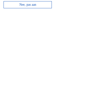
Lees verder
Nee, pas aan
Top 3 activiteiten