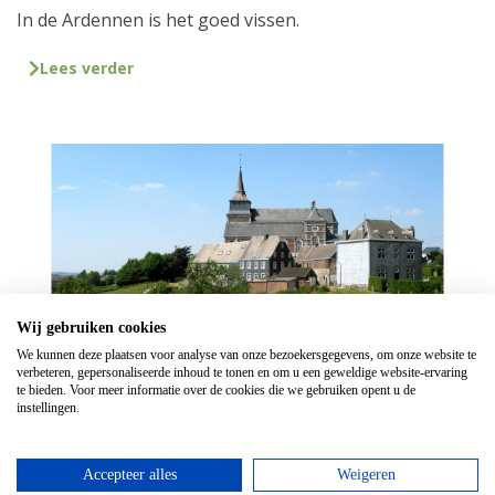
In de Ardennen is het goed vissen.
Lees verder
Wij gebruiken cookies
We kunnen deze plaatsen voor analyse van onze bezoekersgegevens, om onze website te
verbeteren, gepersonaliseerde inhoud te tonen en om u een geweldige website-ervaring
te bieden. Voor meer informatie over de cookies die we gebruiken opent u de
Mooiste dorpen in de Ardennen
instellingen.
Les Plus Beaux Villages de Wallonie bestaan uit de 31
mooiste dorpen van Wallonië.
Accepteer alles
Weigeren