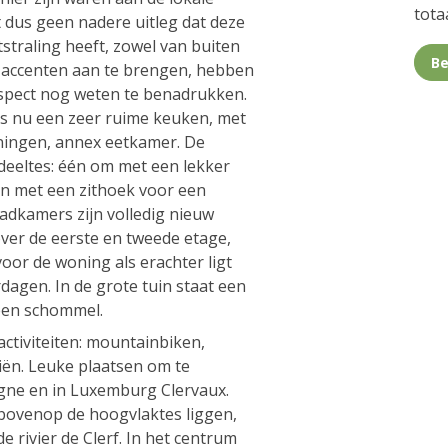
totaa
 dus geen nadere uitleg dat deze
straling heeft, zowel van buiten
Be
e accenten aan te brengen, hebben
aspect nog weten te benadrukken.
is nu een zeer ruime keuken, met
ningen, annex eetkamer. De
eeltes: één om met een lekker
één met een zithoek voor een
badkamers zijn volledig nieuw
ver de eerste en tweede etage,
oor de woning als erachter ligt
agen. In de grote tuin staat een
een schommel.
activiteiten: mountainbiken,
ën. Leuke plaatsen om te
ogne en in Luxemburg Clervaux.
ovenop de hoogvlaktes liggen,
 de rivier de Clerf. In het centrum