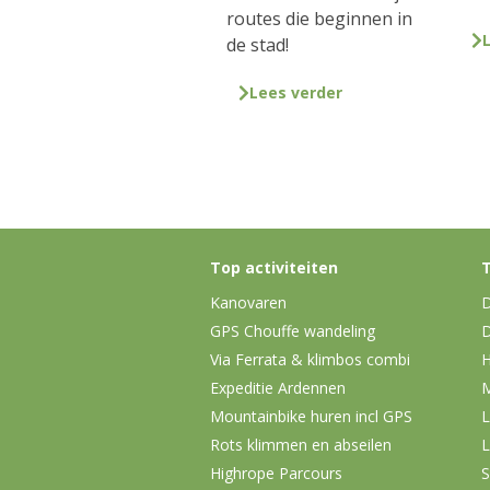
routes die beginnen in
de stad!
Lees verder
Top activiteiten
T
Kanovaren
D
GPS Chouffe wandeling
D
Via Ferrata & klimbos combi
H
Expeditie Ardennen
Mountainbike huren incl GPS
L
Rots klimmen en abseilen
L
Highrope Parcours
S