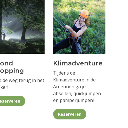
vond
Klimadventure
ropping
Tijdens de
Klimadventure in de
d de weg terug in het
Ardennen ga je
ker!
abseilen, quickjumpen
en pamperjumpen!
eserveren
Reserveren