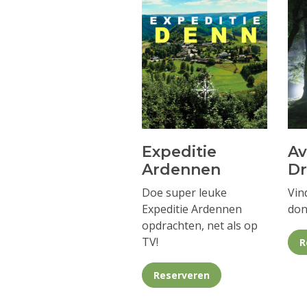
Expeditie
A
Ardennen
D
Doe super leuke
Vin
Expeditie Ardennen
don
opdrachten, net als op
TV!
R
Reserveren