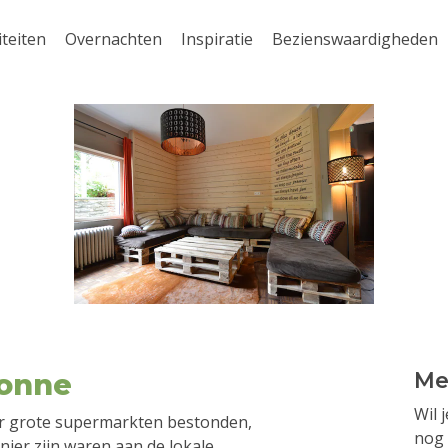
iteiten
Overnachten
Inspiratie
Bezienswaardigheden
vonne
Me
Wil 
 er grote supermarkten bestonden,
nog 
nier zijn waren aan de lokale