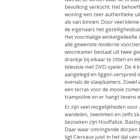
bevolking verkocht. Het behoeft
woning een zeer authentieke uit
als van binnen. Door veel klein
de eigenaars het gezelligheids
Het voormalige winkelgedeelte 
alle gewenste moderne voorzie
woonkamer bestaat uit twee ged
drankje bij elkaar te zitten en 
televisie met DVD-speler. De 4 
aangelegd en liggen verspreid o
evenals de slaapkamers. Zowel v
een terras voor de mooie zomerd
trampoline en er hangt tevens 
Er zijn veel mogelijkheden voor 
wandelen, zwemmen en zelfs ski
bezoeken zijn Houffalize, Bast
Daar waar omringende dorpen b
ligt Clervaux juist in het dal van