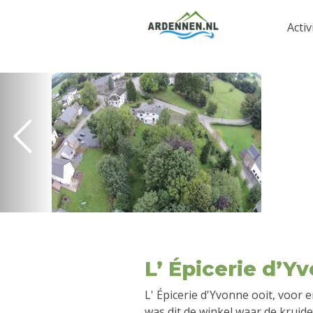
Activ
L’ Épicerie d’Y
L' Épicerie d'Yvonne ooit, voor
was dit de winkel waar de kruide