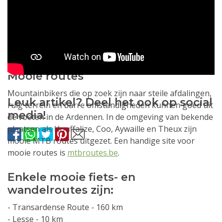
bij afdalingen kunnen hoge snelheden bereikt worden
en een ongeluk zit altijd, ook in de Ardennen, in een
klein hoekje. Enkele leuke fietsroutes zijn te vinden op
klimroutes.nl. Een andere goede website met veel
routes is
randovelo.org
.
Mooie routes
Mountainbikers die op zoek zijn naar steile afdalingen,
Leuk artikel? Deel het ook op social
ruig terrein en barre omstandigheden kunnen goed uit
media!
de voeten in de Ardennen. In de omgeving van bekende
plaatsen als Houffalize, Coo, Aywaille en Theux zijn
mooie MTB routes uitgezet. Een handige site voor
mooie routes is
mtbroutes.be
.
Enkele mooie fiets- en
wandelroutes zijn:
- Transardense Route - 160 km
- Lesse - 10 km