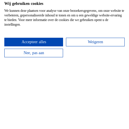
Wij gebruiken cookies
Huur een mountainbike voor een halve dag en fiets
We kunnen deze plaatsen voor analyse van onze bezoekersgegevens, om onze website te
langs de beroemde Achouffe brouwerij.
verbeteren, gepersonaliseerde inhoud te tonen en om u een geweldige website-ervaring
te bieden. Voor meer informatie over de cookies die we gebruiken opent u de
instellingen.
bekijken
Top hotels
Accepteer alles
Weigeren
Nee, pas aan
Hotel Domaine Des Hautes Fagnes