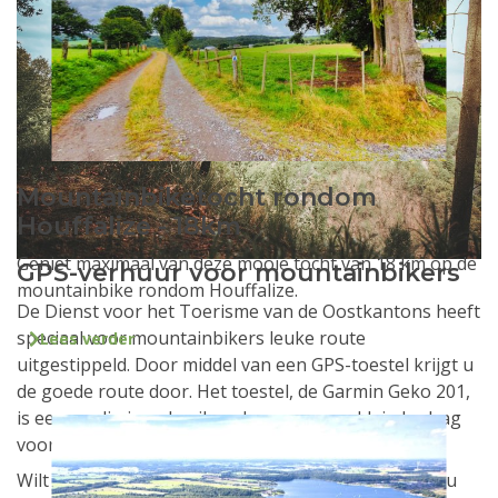
Mountainbiketocht rondom
Houffalize - 18km
Geniet maximaal van deze mooie tocht van 18 km op de
GPS-verhuur voor mountainbikers
mountainbike rondom Houffalize.
De Dienst voor het Toerisme van de Oostkantons heeft
speciaal voor mountainbikers leuke route
Lees verder
uitgestippeld. Door middel van een GPS-toestel krijgt u
de goede route door. Het toestel, de Garmin Geko 201,
is eenvoudig in gebruik en kan voor een klein bedrag
voor een hele dag worden gehuurd.
Wilt u het GPS-toestel een week huren, dan betaalt u