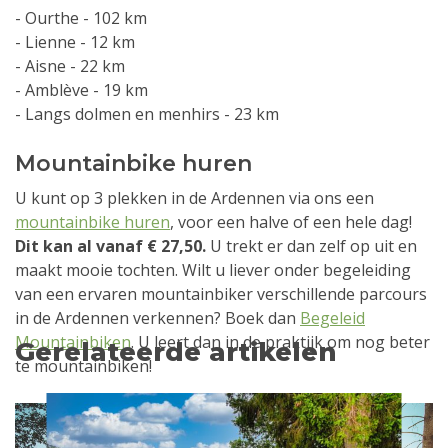
- Ourthe - 102 km
- Lienne - 12 km
- Aisne - 22 km
- Amblève - 19 km
- Langs dolmen en menhirs - 23 km
Mountainbike huren
U kunt op 3 plekken in de Ardennen via ons een
mountainbike huren
, voor een halve of een hele dag!
Dit kan al vanaf € 27,50.
U trekt er dan zelf op uit en
maakt mooie tochten. Wilt u liever onder begeleiding
van een ervaren mountainbiker verschillende parcours
in de Ardennen verkennen? Boek dan
Begeleid
Mountainbiken
. U leert dan in de praktijk om nog beter
Gerelateerde artikelen
te mountainbiken!