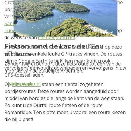
circa 20 euro. Er wordt tevens gevraagd om een kleine
borgsom te voldoen. Deze toestellen zijn in
verschillende plaatsen verkrijgbaar, onder meer in
Sankt Vith
, Burg-Reuland, Waimes, Butegenbach,
Eupen
en Malmedy. Kijk voor de precieze adressen op
de website van
eastbelgium.com
.
Fietsen rond de Lacs de l’Eau
Als u al beschikt over een GPS-toestel, kunt u op deze
d’Heure
website ook enkele leuke GP-tracks vinden. De routes
zijn in Google Earth te bekijken maar kunt u ook
Zonder twijfel behoort deze fietsroute tot één van de
vervolgens eenvoudig downloaden en vervolgens in uw
mooiste van de zuidelijke Ardennen.
GPS-toestel laden.
Lees verder
Op
klimroutes.nl
staan een tiental zogeheten
bordjesroutes. Deze routes worden aangeduid door
middel van bordjes die langs de kant van de weg staan.
Zo kunt u de Ourtal route fietsen of de route
Romantique. Ten slotte moet u vooral een route kiezen
die bij u past!