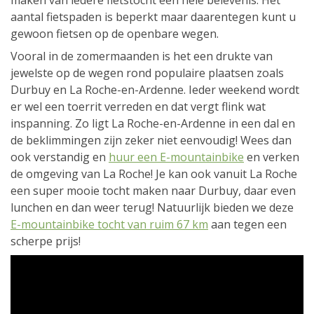
aantal fietspaden is beperkt maar daarentegen kunt u
gewoon fietsen op de openbare wegen.
Vooral in de zomermaanden is het een drukte van
jewelste op de wegen rond populaire plaatsen zoals
Durbuy en La Roche-en-Ardenne. Ieder weekend wordt
er wel een toerrit verreden en dat vergt flink wat
inspanning. Zo ligt La Roche-en-Ardenne in een dal en
de beklimmingen zijn zeker niet eenvoudig! Wees dan
ook verstandig en
huur een E-mountainbike
en verken
de omgeving van La Roche! Je kan ook vanuit La Roche
een super mooie tocht maken naar Durbuy, daar even
lunchen en dan weer terug! Natuurlijk bieden we deze
E-mountainbike tocht van ruim 67 km
aan tegen een
scherpe prijs!
</div
U doet er verstandig aan om een valhelm te dragen als
u gaat fietsen en mountainbiken in de Ardennen want