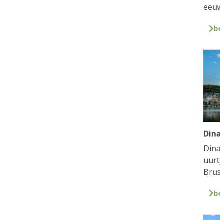
eeuw
b
Din
Dina
uurt
Brus
b