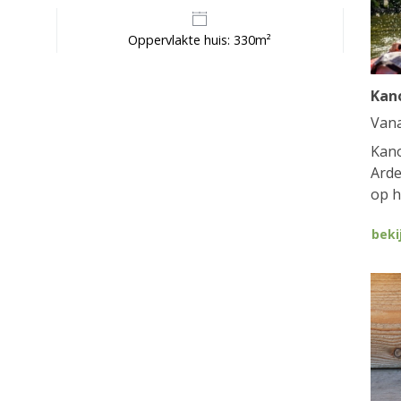
Oppervlakte huis: 330m²
Kan
Van
Kano
Arde
op h
beki