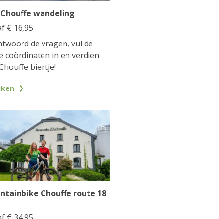
 Chouffe wandeling
af
€
16,95
twoord de vragen, vul de
te coördinaten in en verdien
Chouffe biertje!
jken
ntainbike Chouffe route 18
af
€
34,95