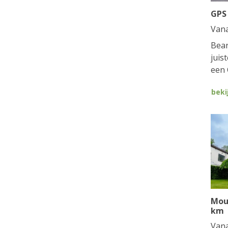
GPS
Van
Bean
juis
een 
beki
Mou
km
Van