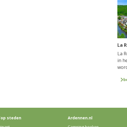
La 
La R
in h
word
b
op steden
Ardennen.nl
inant
Camping boeken