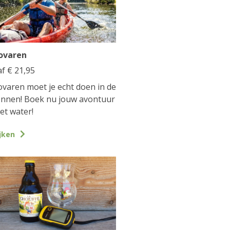
ovaren
af
€
21,95
varen moet je echt doen in de
nnen! Boek nu jouw avontuur
et water!
jken