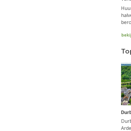
Huur
halv
bero
beki
To
Dur
Durb
Arde