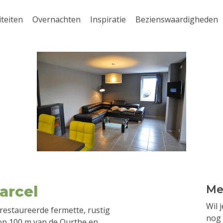
iteiten
Overnachten
Inspiratie
Bezienswaardigheden
arcel
Me
Wil 
restaureerde fermette, rustig
nog 
 op 100 m van de Ourthe en