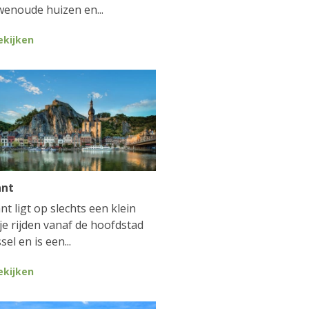
enoude huizen en...
ekijken
ant
nt ligt op slechts een klein
je rijden vanaf de hoofdstad
sel en is een...
ekijken