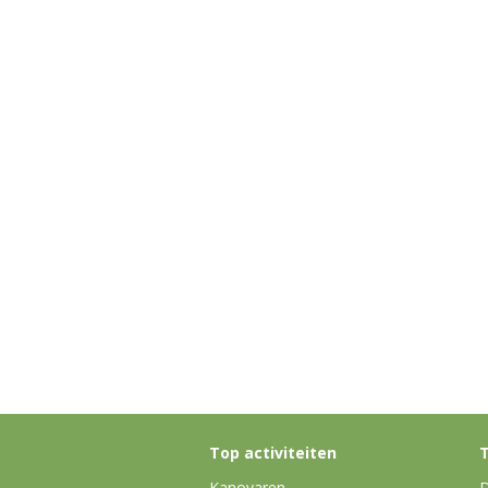
Top activiteiten
T
Kanovaren
D