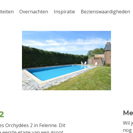
iteiten
Overnachten
Inspiratie
Bezienswaardigheden
2
Me
Wil 
s Orchydées 2 in Felenne. Dit
nog 
 eerste etage van een groot