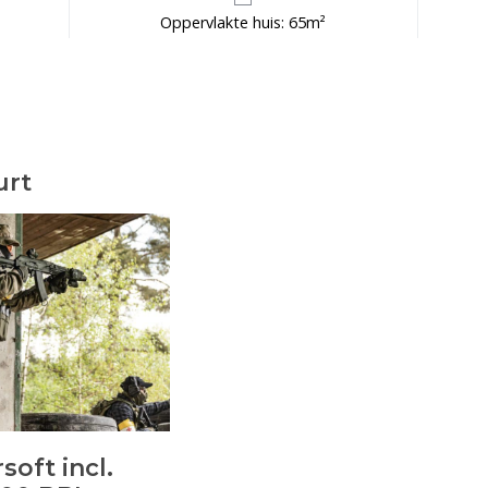
Oppervlakte huis: 65m²
urt
rsoft incl.