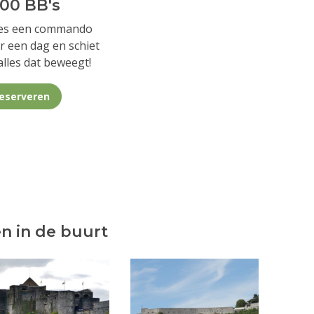
00 BB's
es een commando
r een dag en schiet
alles dat beweegt!
eserveren
n in de buurt