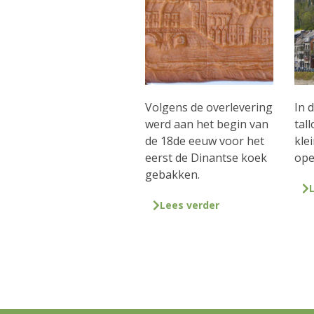
Volgens de overlevering
In 
werd aan het begin van
tal
de 18de eeuw voor het
klei
eerst de Dinantse koek
ope
gebakken.
Lees verder