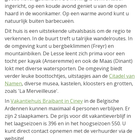
ingericht, op een koude avond geniet u van de open
haard in de woonkamer. Op een warme avond kunt u
natuurlijk buiten barbecueën.
Dit huis is een uitstekende uitvalsbasis om de regio te
verkennen. In de buurt treft u talrijke wandelroutes. In
de omgeving kunt u bergbeklimmen (Freyr) en
mountainbiken. De Lesse leent zich prima voor een
tocht per kayak (Anseremme) en ook de Maas (Dinant)
lokt met diverse watersporten. De omgeving biedt
verder leuke boottochtjes, uitstapjes aan de
Citadel van
Namen
, diverse musea, kastelen, kloosters en grotten,
zoals 'La Merveilleuse'.
In
Vakantiehuis Braibant in Ciney
in de Belgische
Ardennen kunnen maximaal 4 personen verblijven. Er
zijn 2 slaapkamers. De prijs voor dit vakantieverblijf in
het laagseizoen is 396 en in het hoogseizoen 550. U
kunt direct contact opnemen met de verhuurder via de
website!