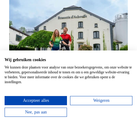
Wij gebruiken cookies
We kunnen deze plaatsen voor analyse van onze bezoekersgegevens, om onze website te
Mountainbike Chouffe route 18 km
verbeteren, gepersonaliseerde inhoud te tonen en om u een geweldige website-ervaring
te bieden. Voor meer informatie over de cookies die we gebruiken opent u de
Vanaf
€
34,95
instellingen.
Huur een mountainbike voor een halve dag en fiets
langs de beroemde Achouffe brouwerij.
Accepteer alles
Weigeren
Nee, pas aan
bekijken
Top hotels