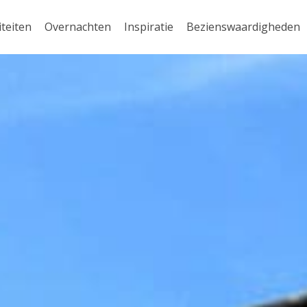
iteiten
Overnachten
Inspiratie
Bezienswaardigheden