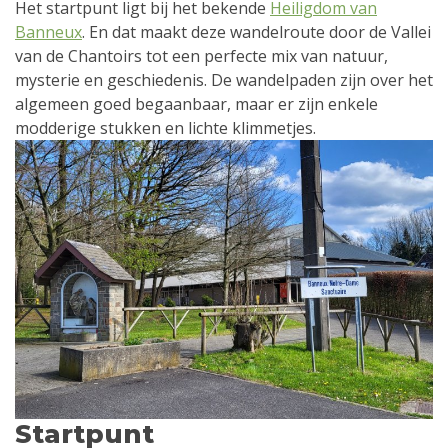
Het startpunt ligt bij het bekende
Heiligdom van
Banneux
. En dat maakt deze wandelroute door de Vallei
van de Chantoirs tot een perfecte mix van natuur,
mysterie en geschiedenis. De wandelpaden zijn over het
algemeen goed begaanbaar, maar er zijn enkele
modderige stukken en lichte klimmetjes.
Startpunt