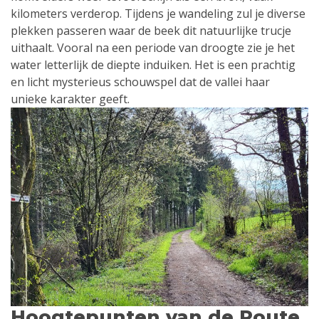
kilometers verderop. Tijdens je wandeling zul je diverse
plekken passeren waar de beek dit natuurlijke trucje
uithaalt. Vooral na een periode van droogte zie je het
water letterlijk de diepte induiken. Het is een prachtig
en licht mysterieus schouwspel dat de vallei haar
unieke karakter geeft.
Hoogtepunten van de Route