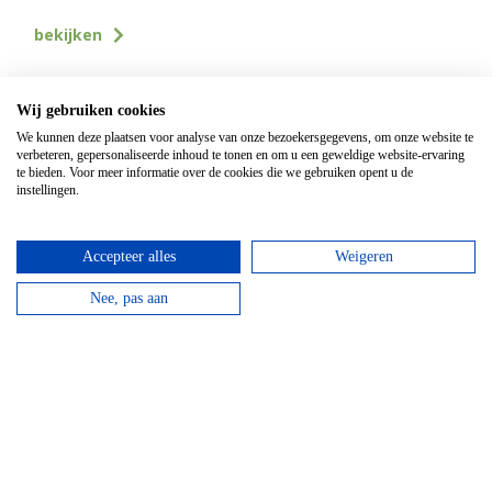
bekijken
Wij gebruiken cookies
We kunnen deze plaatsen voor analyse van onze bezoekersgegevens, om onze website te
verbeteren, gepersonaliseerde inhoud te tonen en om u een geweldige website-ervaring
te bieden. Voor meer informatie over de cookies die we gebruiken opent u de
instellingen.
Accepteer alles
Weigeren
Nee, pas aan
Mountainbike Chouffe route 18 km
Vanaf
€
34,95
Huur een mountainbike voor een halve dag en fiets
langs de beroemde Achouffe brouwerij.
bekijken