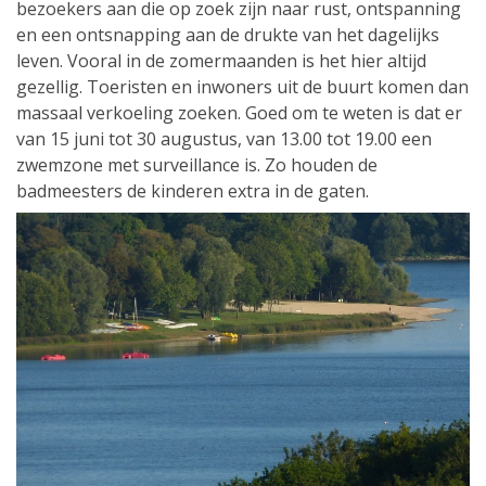
bezoekers aan die op zoek zijn naar rust, ontspanning
en een ontsnapping aan de drukte van het dagelijks
leven. Vooral in de zomermaanden is het hier altijd
gezellig. Toeristen en inwoners uit de buurt komen dan
massaal verkoeling zoeken. Goed om te weten is dat er
van 15 juni tot 30 augustus, van 13.00 tot 19.00 een
zwemzone met surveillance is. Zo houden de
badmeesters de kinderen extra in de gaten.