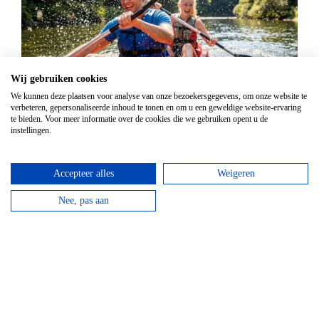
Wij gebruiken cookies
We kunnen deze plaatsen voor analyse van onze bezoekersgegevens, om onze website te
verbeteren, gepersonaliseerde inhoud te tonen en om u een geweldige website-ervaring
Kanovaren
te bieden. Voor meer informatie over de cookies die we gebruiken opent u de
instellingen.
Vanaf
€
21,95
Kanovaren moet je echt doen in de Ardennen! Boek
Accepteer alles
Weigeren
nu jouw avontuur op het water!
Nee, pas aan
bekijken