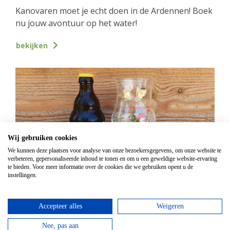
Kanovaren moet je echt doen in de Ardennen! Boek
nu jouw avontuur op het water!
bekijken
Wij gebruiken cookies
We kunnen deze plaatsen voor analyse van onze bezoekersgegevens, om onze website te
verbeteren, gepersonaliseerde inhoud te tonen en om u een geweldige website-ervaring
te bieden. Voor meer informatie over de cookies die we gebruiken opent u de
instellingen.
GPS Chouffe wandeling
Vanaf
€
16,95
Accepteer alles
Weigeren
Beantwoord de vragen, vul de juiste coördinaten in
Nee, pas aan