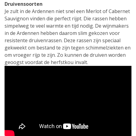
Druivensoorten
Je zult in de Ardennen niet snel een Merlot of Cabernet
Sauvignon vinden die perfect rijpt. Die rassen hebben
simpelweg te veel warmte en tijd nodig. De wijnmakers
in de Ardennen hebben daarom slim gekozen voor
resistente druivenrassen. Deze rassen zijn speciaal
gekweekt om bestand te zijn tegen schimmelziekten en
om vroeger rijp te zijn. Zo kunnen de druiven worden
geoogst voordat de herfstkou invalt.