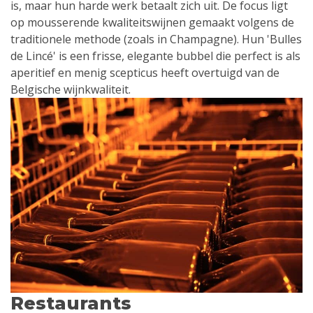
is, maar hun harde werk betaalt zich uit. De focus ligt
op mousserende kwaliteitswijnen gemaakt volgens de
traditionele methode (zoals in Champagne). Hun 'Bulles
de Lincé' is een frisse, elegante bubbel die perfect is als
aperitief en menig scepticus heeft overtuigd van de
Belgische wijnkwaliteit.
Restaurants