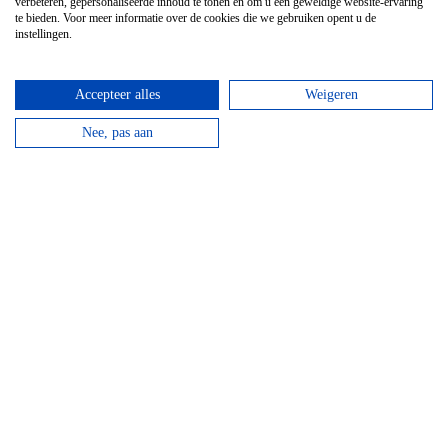
verbeteren, gepersonaliseerde inhoud te tonen en om u een geweldige website-ervaring
te bieden. Voor meer informatie over de cookies die we gebruiken opent u de
instellingen.
Accepteer alles
Weigeren
Nee, pas aan
Brouwerij & Brasserie Le Brasse-
Temps
Tijdens een verblijf in in Louvain-la-Neuve moet je echt
hier wat gaan eten en een van de bijzondere biertjes
drinken!
Lees verder