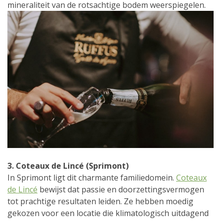
mineraliteit van de rotsachtige bodem weerspiegelen.
3. Coteaux de Lincé (Sprimont)
In Sprimont ligt dit charmante familiedomein.
Coteaux
de Lincé
bewijst dat passie en doorzettingsvermogen
tot prachtige resultaten leiden. Ze hebben moedig
gekozen voor een locatie die klimatologisch uitdagend