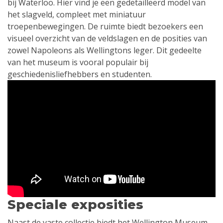
bij Waterloo. Hier vind je een gedetailleerd model van
het slagveld, compleet met miniatuur
troepenbewegingen. De ruimte biedt bezoekers een
visueel overzicht van de veldslagen en de posities van
zowel Napoleons als Wellingtons leger. Dit gedeelte
van het museum is vooral populair bij
geschiedenisliefhebbers en studenten.
Speciale exposities
Naast de vaste collectie biedt het Wellington Museum