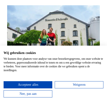
Wij gebruiken cookies
We kunnen deze plaatsen voor analyse van onze bezoekersgegevens, om onze website te
Mountainbike Chouffe route 18 km
verbeteren, gepersonaliseerde inhoud te tonen en om u een geweldige website-ervaring
te bieden. Voor meer informatie over de cookies die we gebruiken opent u de
Vanaf
€
34,95
instellingen.
Huur een mountainbike voor een halve dag en fiets
langs de beroemde Achouffe brouwerij.
Accepteer alles
Weigeren
bekijken
Nee, pas aan