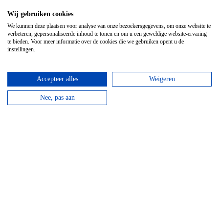
GPS Chouffe wandeling
Wij gebruiken cookies
Vanaf
€
16,95
We kunnen deze plaatsen voor analyse van onze bezoekersgegevens, om onze website te
verbeteren, gepersonaliseerde inhoud te tonen en om u een geweldige website-ervaring
Beantwoord de vragen, vul de juiste coördinaten in
te bieden. Voor meer informatie over de cookies die we gebruiken opent u de
en verdien een Chouffe biertje!
instellingen.
bekijken
Accepteer alles
Weigeren
Nee, pas aan
Mountainbike Chouffe route 18 km