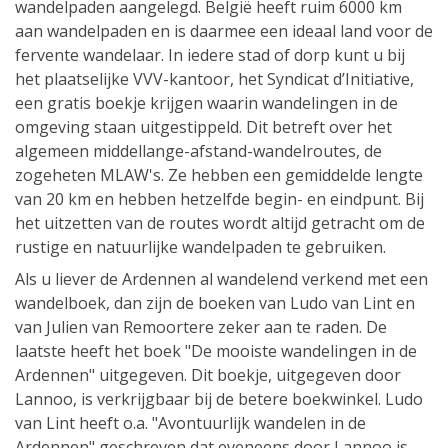
wandelpaden aangelegd. België heeft ruim 6000 km
aan wandelpaden en is daarmee een ideaal land voor de
fervente wandelaar. In iedere stad of dorp kunt u bij
het plaatselijke VVV-kantoor, het Syndicat d’Initiative,
een gratis boekje krijgen waarin wandelingen in de
omgeving staan uitgestippeld. Dit betreft over het
algemeen middellange-afstand-wandelroutes, de
zogeheten MLAW's. Ze hebben een gemiddelde lengte
van 20 km en hebben hetzelfde begin- en eindpunt. Bij
het uitzetten van de routes wordt altijd getracht om de
rustige en natuurlijke wandelpaden te gebruiken.
Als u liever de Ardennen al wandelend verkend met een
wandelboek, dan zijn de boeken van Ludo van Lint en
van Julien van Remoortere zeker aan te raden. De
laatste heeft het boek "De mooiste wandelingen in de
Ardennen" uitgegeven. Dit boekje, uitgegeven door
Lannoo, is verkrijgbaar bij de betere boekwinkel. Ludo
van Lint heeft o.a. "Avontuurlijk wandelen in de
Ardennen" geschreven dat eveneens door Lannoo is