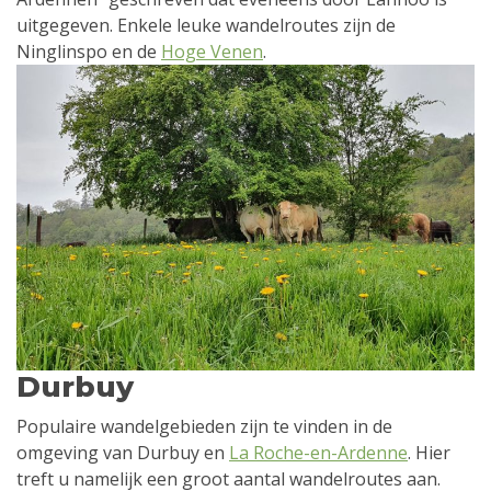
uitgegeven. Enkele leuke wandelroutes zijn de
Ninglinspo en de
Hoge Venen
.
Durbuy
Populaire wandelgebieden zijn te vinden in de
omgeving van Durbuy en
La Roche-en-Ardenne
. Hier
treft u namelijk een groot aantal wandelroutes aan.