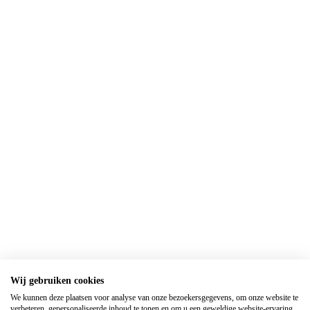
Gerelateerde steden
Winkelen
Wij gebruiken cookies
We kunnen deze plaatsen voor analyse van onze bezoekersgegevens, om onze website te
In de belangrijkste winkelstraat van Clervaux zijn
verbeteren, gepersonaliseerde inhoud te tonen en om u een geweldige website-ervaring