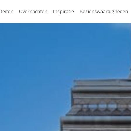
iteiten
Overnachten
Inspiratie
Bezienswaardigheden