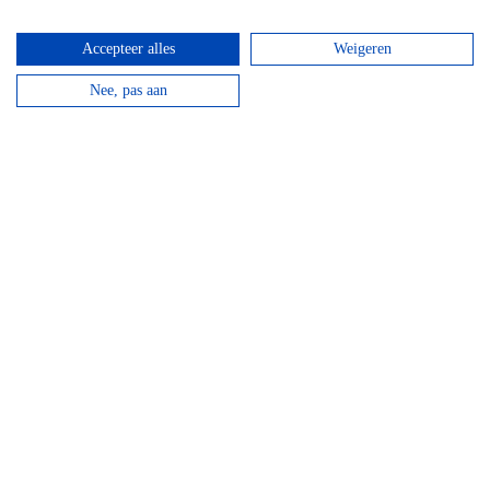
Accepteer alles
Weigeren
Nee, pas aan
Mountainbike Chouffe route 18 km
Vanaf
€
34,95
Huur een mountainbike voor een halve dag en fiets
langs de beroemde Achouffe brouwerij.
bekijken
Top hotels