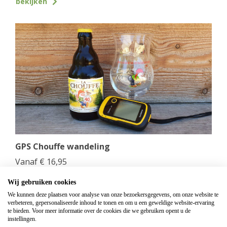
bekijken
GPS Chouffe wandeling
Vanaf
€
16,95
Beantwoord de vragen, vul de juiste coördinaten in
Wij gebruiken cookies
en verdien een Chouffe biertje!
We kunnen deze plaatsen voor analyse van onze bezoekersgegevens, om onze website te
verbeteren, gepersonaliseerde inhoud te tonen en om u een geweldige website-ervaring
bekijken
te bieden. Voor meer informatie over de cookies die we gebruiken opent u de
instellingen.