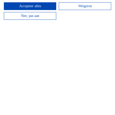
Accepteer alles
Weigeren
Nee, pas aan
Top 3 activiteiten