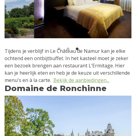
1
2
3
Tijdens je verblijf in Le Château de Namur kan je elke
ochtend een ontbijtbuffet. In het kasteel moet je zeker
een bezoek brengen aan restaurant L’Ermitage. Hier
kan je heerlijk eten en heb je de keuze uit verschillende
menu's en à la carte.
Bekijk de aanbiedingen...
Domaine de Ronchinne