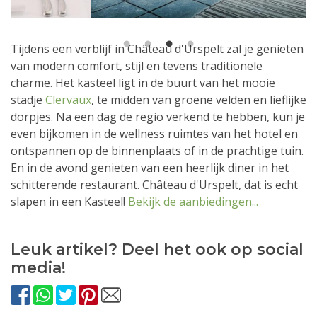
1
2
3
4
Tijdens een verblijf in Château d'Urspelt zal je genieten
van modern comfort, stijl en tevens traditionele
charme. Het kasteel ligt in de buurt van het mooie
stadje
Clervaux
, te midden van groene velden en lieflijke
dorpjes. Na een dag de regio verkend te hebben, kun je
even bijkomen in de wellness ruimtes van het hotel en
ontspannen op de binnenplaats of in de prachtige tuin.
En in de avond genieten van een heerlijk diner in het
schitterende restaurant. Château d'Urspelt, dat is echt
slapen in een Kasteel!
Bekijk de aanbiedingen...
Leuk artikel? Deel het ook op social
media!