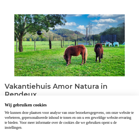
Vakantiehuis Amor Natura in
Rendeux
Dit unieke vakantiehuis heeft een eigen
Wij gebruiken cookies
kinderboerderij in de grote tuin en is dus ideaal voor
We kunnen deze plaatsen voor analyse van onze bezoekersgegevens, om onze website te
verbeteren, gepersonaliseerde inhoud te tonen en om u een geweldige website-ervaring
gezinnen met kleine kinderen!
te bieden. Voor meer informatie over de cookies die we gebruiken opent u de
instellingen.
Lees verder