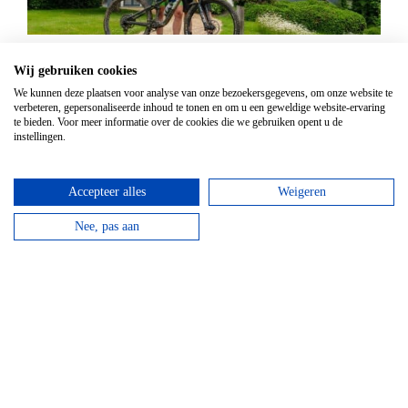
Mountainbike Chouffe route 18 km
Wij gebruiken cookies
Vanaf
€
34,95
We kunnen deze plaatsen voor analyse van onze bezoekersgegevens, om onze website te
verbeteren, gepersonaliseerde inhoud te tonen en om u een geweldige website-ervaring
Huur een mountainbike voor een halve dag en fiets
te bieden. Voor meer informatie over de cookies die we gebruiken opent u de
langs de beroemde Achouffe brouwerij.
instellingen.
bekijken
Accepteer alles
Weigeren
Top hotels
Nee, pas aan