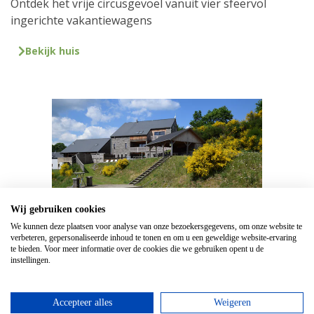
Ontdek het vrije circusgevoel vanuit vier sfeervol
ingerichte vakantiewagens
Bekijk huis
Wij gebruiken cookies
We kunnen deze plaatsen voor analyse van onze bezoekersgegevens, om onze website te
verbeteren, gepersonaliseerde inhoud te tonen en om u een geweldige website-ervaring
te bieden. Voor meer informatie over de cookies die we gebruiken opent u de
Le Lodge à 8 Brins
instellingen.
Prachtig, luxe vrijstaand villachalet met sauna, jacuzzi
en privébadkamers
Accepteer alles
Weigeren