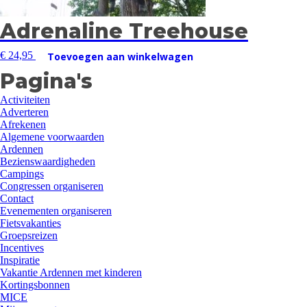
Adrenaline Treehouse
€
24,95
Toevoegen aan winkelwagen
Pagina's
Activiteiten
Adverteren
Afrekenen
Algemene voorwaarden
Ardennen
Bezienswaardigheden
Campings
Congressen organiseren
Contact
Evenementen organiseren
Fietsvakanties
Groepsreizen
Incentives
Inspiratie
Vakantie Ardennen met kinderen
Kortingsbonnen
MICE