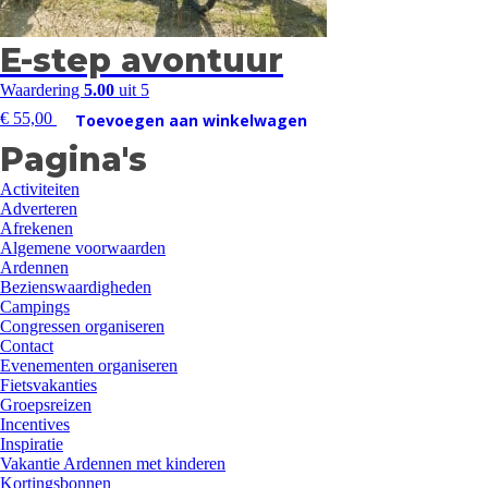
E-step avontuur
Waardering
5.00
uit 5
€
55,00
Toevoegen aan winkelwagen
Pagina's
Activiteiten
Adverteren
Afrekenen
Algemene voorwaarden
Ardennen
Bezienswaardigheden
Campings
Congressen organiseren
Contact
Evenementen organiseren
Fietsvakanties
Groepsreizen
Incentives
Inspiratie
Vakantie Ardennen met kinderen
Kortingsbonnen