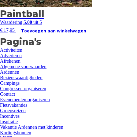
Paintball
Waardering
5.00
uit 5
€
17,95
Toevoegen aan winkelwagen
Pagina's
Activiteiten
Adverteren
Afrekenen
Algemene voorwaarden
Ardennen
Bezienswaardigheden
Campings
Congressen organiseren
Contact
Evenementen organiseren
Fietsvakanties
Groepsreizen
Incentives
Inspiratie
Vakantie Ardennen met kinderen
Kortingsbonnen