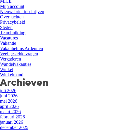
MICE
Mijn account
Nieuwsbrief inschrijven
Overnachten
Privacybeleid
Steden
Teambuilding
Vacatures
Vakantie
Vakantiehuis Ardennen
Veel gestelde vragen
Vergaderen
Wandelvakanties
Winkel
Winkelmand
Archieven
juli 2026
juni 2026
mei 2026
april 2026
maart 2026
februari 2026
januari 2026
december 2025