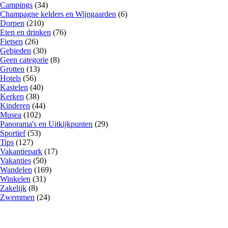
Campings
(34)
Champagne kelders en Wijngaarden
(6)
Dorpen
(210)
Eten en drinken
(76)
Fietsen
(26)
Gebieden
(30)
Geen categorie
(8)
Grotten
(13)
Hotels
(56)
Kastelen
(40)
Kerken
(38)
Kinderen
(44)
Musea
(102)
Panorama's en Uitkijkpunten
(29)
Sportief
(53)
Tips
(127)
Vakantiepark
(17)
Vakanties
(50)
Wandelen
(169)
Winkelen
(31)
Zakelijk
(8)
Zwemmen
(24)