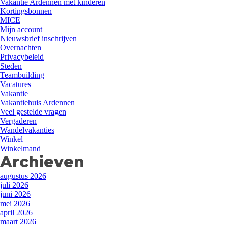
Vakantie Ardennen met kinderen
Kortingsbonnen
MICE
Mijn account
Nieuwsbrief inschrijven
Overnachten
Privacybeleid
Steden
Teambuilding
Vacatures
Vakantie
Vakantiehuis Ardennen
Veel gestelde vragen
Vergaderen
Wandelvakanties
Winkel
Winkelmand
Archieven
augustus 2026
juli 2026
juni 2026
mei 2026
april 2026
maart 2026