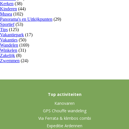
Kerken
(38)
Kinderen
(44)
Musea
(102)
Panorama's en Uitkijkpunten
(29)
Sportief
(53)
Tips
(125)
Vakantiepark
(17)
Vakanties
(50)
Wandelen
(169)
Winkelen
(31)
Zakelijk
(8)
Zwemmen
(24)
Top activiteiten
Kanovaren
GPS Chouffe wandeling
Via Ferrata & klimbos combi
Expeditie Ardennen