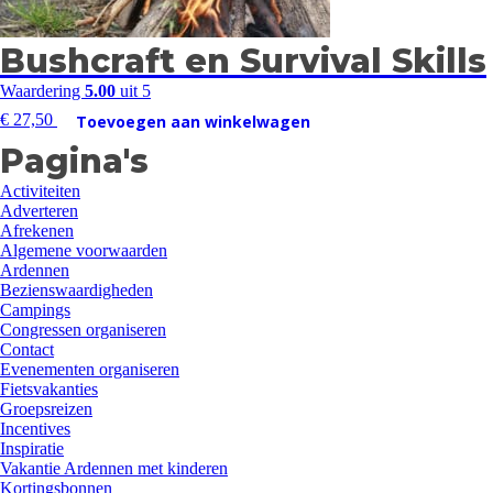
Bushcraft en Survival Skills
Waardering
5.00
uit 5
€
27,50
Toevoegen aan winkelwagen
Pagina's
Activiteiten
Adverteren
Afrekenen
Algemene voorwaarden
Ardennen
Bezienswaardigheden
Campings
Congressen organiseren
Contact
Evenementen organiseren
Fietsvakanties
Groepsreizen
Incentives
Inspiratie
Vakantie Ardennen met kinderen
Kortingsbonnen