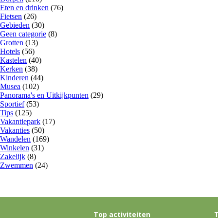
Eten en drinken
(76)
Fietsen
(26)
Gebieden
(30)
Geen categorie
(8)
Grotten
(13)
Hotels
(56)
Kastelen
(40)
Kerken
(38)
Kinderen
(44)
Musea
(102)
Panorama's en Uitkijkpunten
(29)
Sportief
(53)
Tips
(125)
Vakantiepark
(17)
Vakanties
(50)
Wandelen
(169)
Winkelen
(31)
Zakelijk
(8)
Zwemmen
(24)
Top activiteiten
T