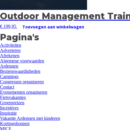
Outdoor Management Train
€
199,95
Toevoegen aan winkelwagen
Pagina's
Activiteiten
Adverteren
Afrekenen
Algemene voorwaarden
Ardennen
Bezienswaardigheden
Campings
Congressen organiseren
Contact
Evenementen organiseren
Fietsvakanties
Groepsreizen
Incentives
Inspiratie
Vakantie Ardennen met kinderen
Kortingsbonnen
MICE