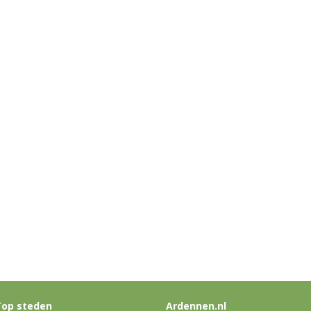
op steden
Ardennen.nl