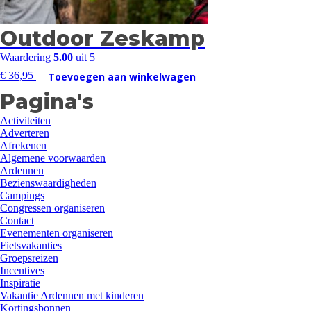
Outdoor Zeskamp
Waardering
5.00
uit 5
€
36,95
Toevoegen aan winkelwagen
Pagina's
Activiteiten
Adverteren
Afrekenen
Algemene voorwaarden
Ardennen
Bezienswaardigheden
Campings
Congressen organiseren
Contact
Evenementen organiseren
Fietsvakanties
Groepsreizen
Incentives
Inspiratie
Vakantie Ardennen met kinderen
Kortingsbonnen