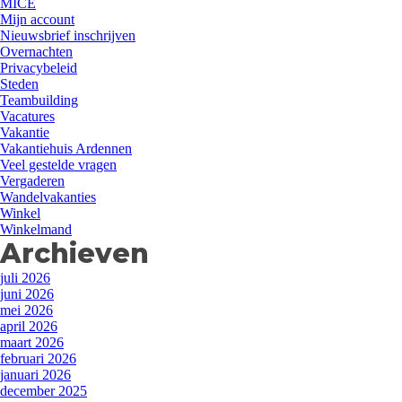
MICE
Mijn account
Nieuwsbrief inschrijven
Overnachten
Privacybeleid
Steden
Teambuilding
Vacatures
Vakantie
Vakantiehuis Ardennen
Veel gestelde vragen
Vergaderen
Wandelvakanties
Winkel
Winkelmand
Archieven
juli 2026
juni 2026
mei 2026
april 2026
maart 2026
februari 2026
januari 2026
december 2025